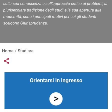
sulla sua conoscenza e sull’approccio critico ai problemi, la
plurisecolare tradizione degli studi e la sua apertura alla
modernità, sono i principali motivi per cui gli studenti
scelgono Giurisprudenza.
Home
Studiare
Links condivisione social
Share button
Navigazione principale
Orientarsi in ingresso