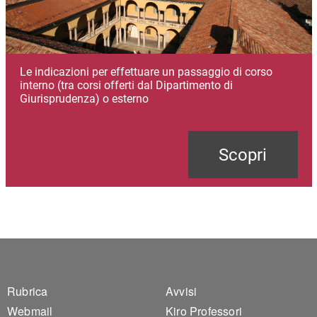
Le indicazioni per effettuare un passaggio di corso
interno (tra corsi offerti dal Dipartimento di
Giurisprudenza) o esterno
Scopri
Footer 1
Footer 2
Rubrica
Avvisi
Webmail
Kiro Professori