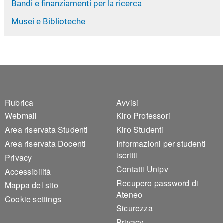
Bandi e finanziamenti per la ricerca
Musei e Biblioteche
Footer 1
Footer 2
Rubrica
Avvisi
Webmail
Kiro Professori
Area riservata Studenti
Kiro Studenti
Area riservata Docenti
Informazioni per studenti
iscritti
Privacy
Contatti Unipv
Accessibilità
Recupero password di
Mappa del sito
Ateneo
Cookie settings
Sicurezza
Privacy