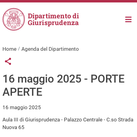
Salta al contenuto principale
Dipartimento di
Giurisprudenza
Home
Agenda del Dipartimento
Links condivisione social
Share button
16 maggio 2025 - PORTE
APERTE
16 maggio 2025
Aula III di Giurisprudenza - Palazzo Centrale - C.so Strada
Nuova 65