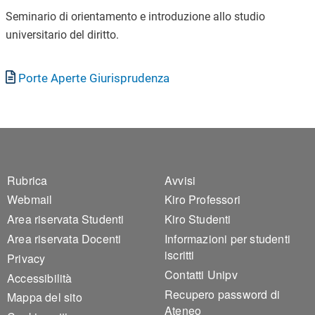
Seminario di orientamento e introduzione allo studio
universitario del diritto.
Documento
Porte Aperte Giurisprudenza
Footer 1
Footer 2
Rubrica
Avvisi
Webmail
Kiro Professori
Area riservata Studenti
Kiro Studenti
Area riservata Docenti
Informazioni per studenti
iscritti
Privacy
Contatti Unipv
Accessibilità
Recupero password di
Mappa del sito
Ateneo