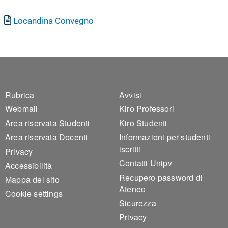
Documento
Locandina Convegno
Footer 1
Footer 2
Rubrica
Avvisi
Webmail
Kiro Professori
Area riservata Studenti
Kiro Studenti
Area riservata Docenti
Informazioni per studenti
iscritti
Privacy
Contatti Unipv
Accessibilità
Recupero password di
Mappa del sito
Ateneo
Cookie settings
Sicurezza
Privacy