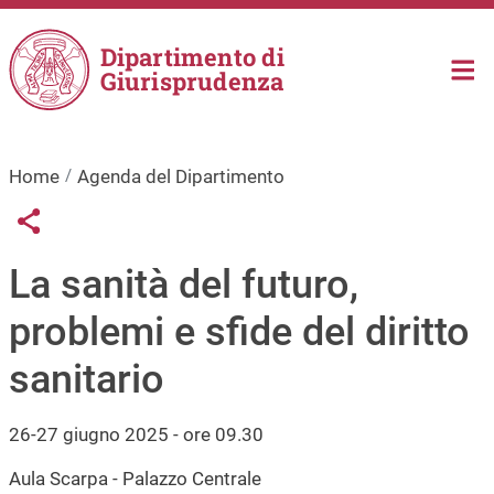
Salta al contenuto principale
Dipartimento di
Giurisprudenza
Home
Agenda del Dipartimento
Links condivisione social
Share button
La sanità del futuro,
problemi e sfide del diritto
sanitario
26-27 giugno 2025 - ore 09.30
Aula Scarpa - Palazzo Centrale