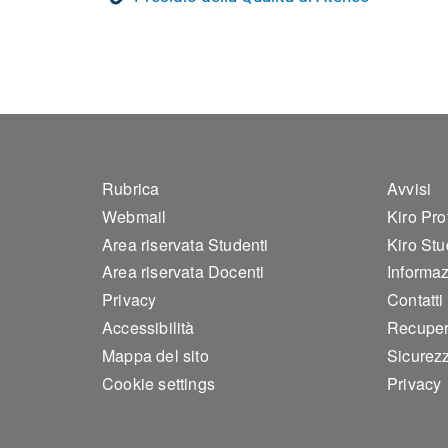
Footer 1
Foo
Rubrica
Avvisi
Webmail
Kiro Pro
Area riservata Studenti
Kiro Stu
Area riservata Docenti
Informazi
Privacy
Contatti
Accessibilità
Recuper
Mappa del sito
Sicurez
Cookie settings
Privacy