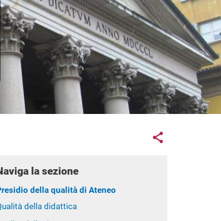
Links con
Share button
Naviga la sezione
residio della qualità di Ateneo
ualità della didattica