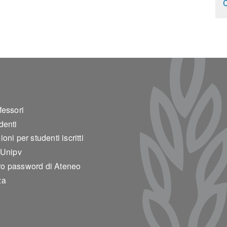
Q
ter 2
fessori
denti
oni per studenti iscritti
 Unipv
o password di Ateneo
za