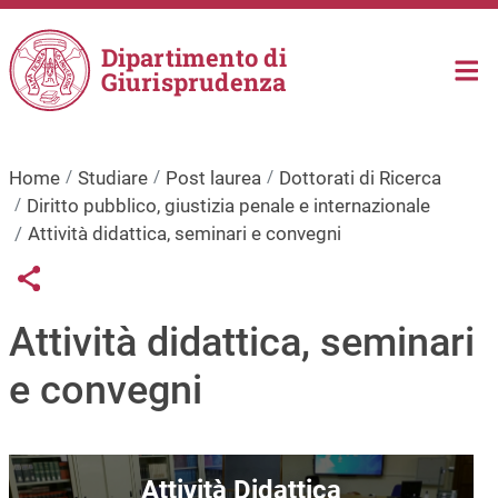
Salta al contenuto principale
Dipartimento di
Giurisprudenza
Home
Studiare
Post laurea
Dottorati di Ricerca
Diritto pubblico, giustizia penale e internazionale
Attività didattica, seminari e convegni
Links condivisione social
Share button
Attività didattica, seminari
e convegni
Immagine
Attività Didattica