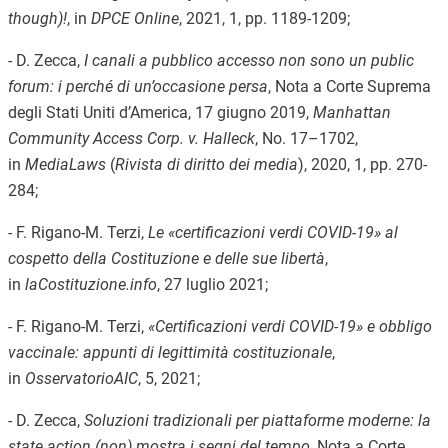
though)!
, in
DPCE Online
, 2021, 1, pp. 1189-1209;
- D. Zecca,
I canali a pubblico accesso non sono un public
forum: i perché di un’occasione persa
, Nota a Corte Suprema
degli Stati Uniti d’America, 17 giugno 2019,
Manhattan
Community Access Corp. v. Halleck
, No. 17–1702,
in
MediaLaws
(
Rivista di diritto dei media
), 2020, 1, pp. 270-
284;
- F. Rigano-M. Terzi,
Le «certificazioni verdi COVID-19» al
cospetto della Costituzione e delle sue libertà
,
in
laCostituzione.info
, 27 luglio 2021;
- F. Rigano-M. Terzi,
«Certificazioni verdi COVID-19» e obbligo
vaccinale: appunti di legittimità costituzionale
,
in
OsservatorioAIC
, 5, 2021;
- D. Zecca,
Soluzioni tradizionali per piattaforme moderne: la
state action (non) mostra i segni del tempo
, Nota a Corte