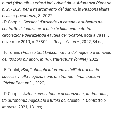
nuovi (discutibili) criteri individuati dalla Adunanza Plenaria
n. 21/2021 per il risarcimento del danno
, in
Responsabilità
civile e previdenza
, 3, 2022;
- P. Coppini,
Cessioni d’azienda «a catena» e subentro nel
contratto di locazione: il difficile bilanciamento tra
circolazione dell’azienda e tutela del locatore
, nota a Cass. 8
novembre 2019, n. 28809, in
Resp. civ. prev.
, 2022, 84 ss;
- F. Tonini,
«Polizze Unit Linked: natura del negozio e principio
del "doppio binario"», in "RivistaPactum" (online)
, 2022;
- F. Tonini,
«Sugli obblighi informativi dell'intermediario
successivi alla negoziazione di strumenti finanziari», in
"RivistaPactum"
, I, 2022;
- P. Coppini,
Azione revocatoria e destinazione patrimoniale,
tra autonomia negoziale e tutela del credito
, in
Contratto e
impresa
, 2021, 131 ss;