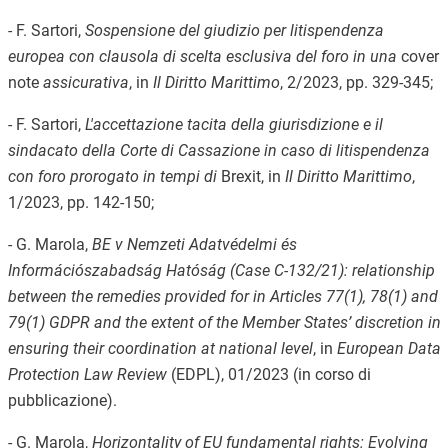
- F. Sartori,
Sospensione del giudizio per litispendenza
europea con clausola di scelta esclusiva del foro in una
cover
note
assicurativa
, in
Il Diritto Marittimo
, 2/2023, pp. 329-345;
- F. Sartori,
L'accettazione tacita della giurisdizione e il
sindacato della Corte di Cassazione in caso di litispendenza
con foro prorogato in tempi di
Brexit, in
Il Diritto Marittimo
,
1/2023, pp. 142-150;
- G. Marola,
BE v Nemzeti Adatvédelmi és
Információszabadság Hatóság (Case C-132/21): relationship
between the remedies provided for in Articles 77(1), 78(1) and
79(1) GDPR and the extent of the Member States’ discretion in
ensuring their coordination at national level
, in
European Data
Protection Law Review
(EDPL), 01/2023 (in corso di
pubblicazione).
- G. Marola,
Horizontality of EU fundamental rights: Evolving