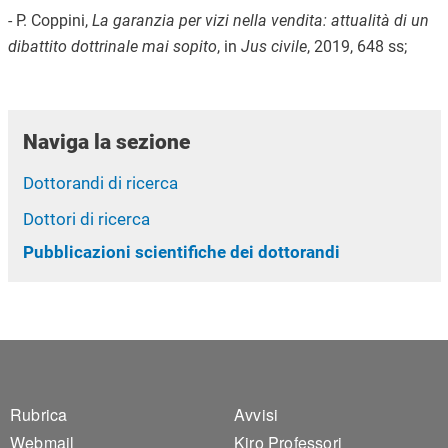
- P. Coppini,
La garanzia per vizi nella vendita: attualità di un
dibattito dottrinale mai sopito
, in
Jus civile
, 2019, 648 ss;
Naviga la sezione
Dottorandi di ricerca
Dottori di ricerca
Pubblicazioni scientifiche dei dottorandi
Footer 1
Footer 2
Rubrica
Avvisi
Webmail
Kiro Professori