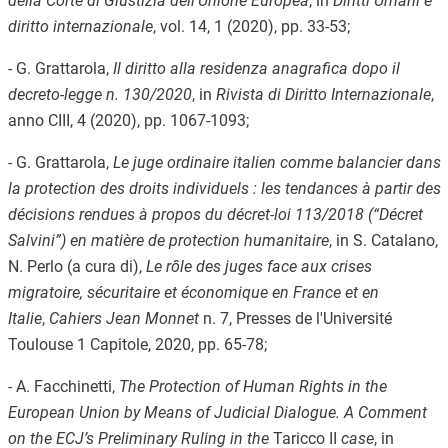
della Corte di Giustizia dell'Unione Europea
, in
Diritti Umani e
diritto internazionale
, vol. 14, 1 (2020), pp. 33-53;
- G. Grattarola,
Il diritto alla residenza anagrafica dopo il
decreto-legge n. 130/2020
, in
Rivista di Diritto Internazionale
,
anno CIII, 4 (2020), pp. 1067-1093;
- G. Grattarola,
Le juge ordinaire italien comme balancier dans
la protection des droits individuels : les tendances à partir des
décisions rendues à propos du décret-loi 113/2018 (“Décret
Salvini”) en matière de protection humanitaire
, in S. Catalano,
N. Perlo (a cura di),
Le rôle des juges face aux crises
migratoire, sécuritaire et économique en France et en
Italie
,
Cahiers Jean Monnet
n. 7, Presses de l'Université
Toulouse 1 Capitole, 2020, pp. 65-78;
- A. Facchinetti,
The Protection of Human Rights in the
European Union by Means of Judicial Dialogue. A Comment
on the ECJ’s Preliminary Ruling in the
Taricco II
case
, in