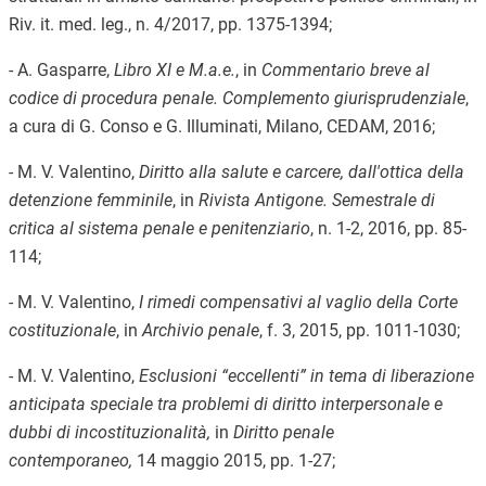
Riv. it. med. leg., n. 4/2017, pp. 1375-1394;
- A. Gasparre,
Libro XI e M.a.e.
, in
Commentario breve al
codice di procedura penale. Complemento giurisprudenziale
,
a cura di G. Conso e G. Illuminati, Milano, CEDAM, 2016;
- M. V. Valentino,
Diritto alla salute e carcere, dall'ottica della
detenzione femminile
, in
Rivista Antigone. Semestrale di
critica al sistema penale e penitenziario
, n. 1-2, 2016, pp. 85-
114;
- M. V. Valentino,
I rimedi compensativi al vaglio della Corte
costituzionale
, in
Archivio penale
, f. 3, 2015, pp. 1011-1030;
- M. V. Valentino,
Esclusioni “eccellenti” in tema di liberazione
anticipata speciale tra problemi di diritto interpersonale e
dubbi di incostituzionalità,
in
Diritto penale
contemporaneo
,
14 maggio 2015, pp. 1-27;