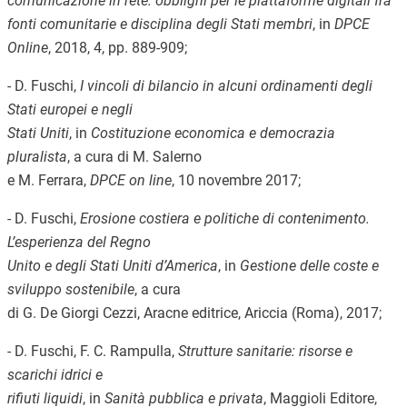
comunicazione in rete: obblighi per le piattaforme digitali fra
fonti comunitarie e disciplina degli Stati membri
, in
DPCE
Online
, 2018, 4, pp. 889-909;
- D. Fuschi,
I vincoli di bilancio in alcuni ordinamenti degli
Stati europei e negli
Stati Uniti
, in
Costituzione economica e democrazia
pluralista
, a cura di M. Salerno
e M. Ferrara,
DPCE on line
, 10 novembre 2017;
- D. Fuschi,
Erosione costiera e politiche di contenimento.
L’esperienza del Regno
Unito e degli Stati Uniti d’America
, in
Gestione delle coste e
sviluppo sostenibile
, a cura
di G. De Giorgi Cezzi, Aracne editrice, Ariccia (Roma), 2017;
- D. Fuschi, F. C. Rampulla,
Strutture sanitarie: risorse e
scarichi idrici e
rifiuti liquidi
, in
Sanità pubblica e privata
, Maggioli Editore,