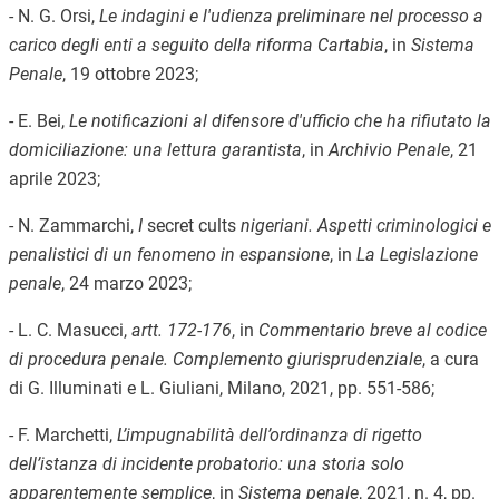
- N. G. Orsi,
Le indagini e l'udienza preliminare nel processo a
carico degli enti a seguito della riforma Cartabia
, in
Sistema
Penale
, 19 ottobre 2023;
- E. Bei,
Le notificazioni al difensore d'ufficio che ha rifiutato la
domiciliazione: una lettura garantista
, in
Archivio Penale
, 21
aprile 2023;
- N. Zammarchi,
I
secret cults
nigeriani. Aspetti criminologici e
penalistici di un fenomeno in espansione
, in
La Legislazione
penale
, 24 marzo 2023;
- L. C. Masucci,
artt. 172-176
, in
Commentario breve al codice
di procedura penale. Complemento giurisprudenziale
, a cura
di G. Illuminati e L. Giuliani, Milano, 2021, pp. 551-586;
- F. Marchetti,
L’impugnabilità dell’ordinanza di rigetto
dell’istanza di incidente probatorio: una storia solo
apparentemente semplice
, in
Sistema penale
, 2021, n. 4, pp.