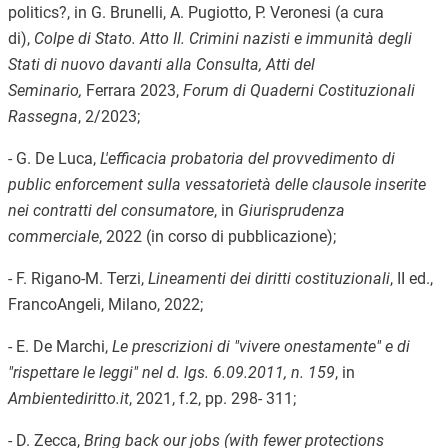
politics?, in G. Brunelli, A. Pugiotto, P. Veronesi (a cura
di),
Colpe di Stato. Atto II. Crimini nazisti e immunità degli
Stati di nuovo davanti alla Consulta, Atti del
Seminario,
Ferrara 2023,
Forum di Quaderni Costituzionali
Rassegna
, 2/2023;
- G. De Luca,
L'efficacia probatoria del provvedimento di
public enforcement sulla vessatorietà delle clausole inserite
nei contratti del consumatore
, in
Giurisprudenza
commerciale
, 2022 (in corso di pubblicazione);
- F. Rigano-M. Terzi,
Lineamenti dei diritti costituzionali
, II ed.,
FrancoAngeli, Milano, 2022;
- E. De Marchi,
Le prescrizioni di "vivere onestamente" e di
"rispettare le leggi" nel d. lgs. 6.09.2011, n. 159
, in
Ambientediritto.it
, 2021, f.2, pp. 298- 311;
- D. Zecca,
Bring back our jobs (with fewer protections