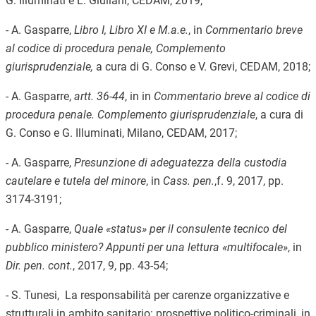
G. Illuminati e L. Giuliani, CEDAM, 2019;
- A. Gasparre,
Libro I, Libro XI e M.a.e.
, in
Commentario breve
al codice di procedura penale, Complemento
giurisprudenziale,
a cura di G. Conso e V. Grevi, CEDAM, 2018;
- A. Gasparre,
artt. 36-44
, in in
Commentario breve al codice di
procedura penale. Complemento giurisprudenziale
, a cura di
G. Conso e G. Illuminati, Milano, CEDAM, 2017;
- A. Gasparre,
Presunzione di adeguatezza della custodia
cautelare e tutela del minore
, in
Cass. pen.
,f. 9, 2017, pp.
3174-3191;
- A. Gasparre,
Quale «status» per il consulente tecnico del
pubblico ministero? Appunti per una lettura «multifocale»
, in
Dir. pen. cont.
, 2017, 9, pp. 43-54;
- S. Tunesi, La responsabilità per carenze organizzative e
strutturali in ambito sanitario: prospettive politico-criminali, in