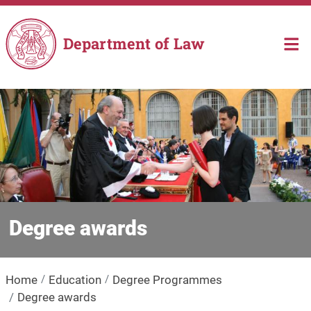
Skip to main content
Department of Law
Degree awards
Home
Education
Degree Programmes
Degree awards