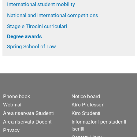
International student mobility
National and international competitions
Stage e Tirocini curriculari
Degree awards
Spring School of Law
Footer 1
Footer 2
Phone book
Notice board
Webmail
Kiro Professori
Area riservata Studenti
Kiro Studenti
Area riservata Docenti
Informazioni per studenti
iscritti
Privacy