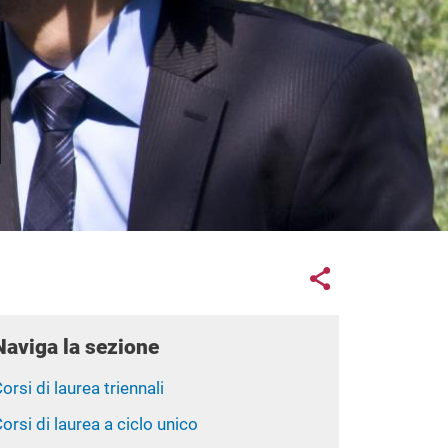
Links con
Share button
Naviga la sezione
orsi di laurea triennali
orsi di laurea a ciclo unico