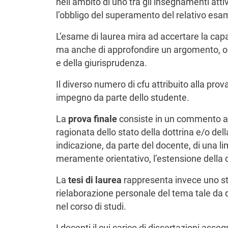
nell’ambito di uno tra gli insegnamenti attiv
l’obbligo del superamento del relativo esa
L’esame di laurea mira ad accertare la capa
ma anche di approfondire un argomento, orie
e della giurisprudenza.
Il diverso numero di cfu attribuito alla prova
impegno da parte dello studente.
La
prova finale
consiste in un commento a s
ragionata dello stato della dottrina e/o del
indicazione, da parte del docente, di una lim
meramente orientativo, l’estensione della d
La
tesi di laurea
rappresenta invece uno st
rielaborazione personale del tema tale da 
nel corso di studi.
I docenti il cui carico di dissertazioni ass