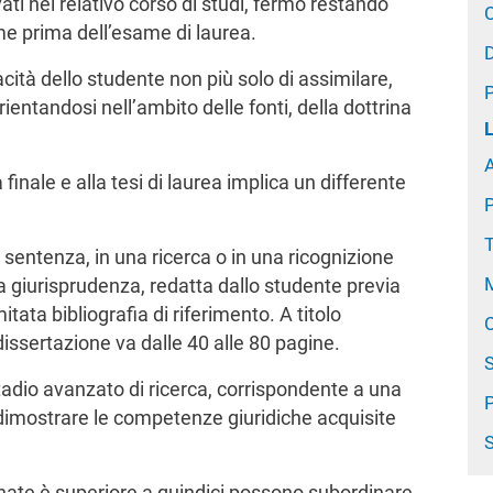
ati nel relativo corso di studi, fermo restando
C
me prima dell’esame di laurea.
D
cità dello studente non più solo di assimilare,
ntandosi nell’ambito delle fonti, della dottrina
 finale e alla tesi di laurea implica un differente
T
entenza, in una ricerca o in una ricognizione
M
la giurisprudenza, redatta dallo studente previa
itata bibliografia di riferimento. A titolo
C
issertazione va dalle 40 alle 80 pagine.
S
adio avanzato di ricerca, corrispondente a una
P
dimostrare le competenze giuridiche acquisite
egnate è superiore a quindici possono subordinare