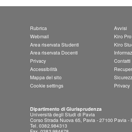
Footer 1
Foo
Rubrica
Avvisi
Webmail
Kiro Pro
Area riservata Studenti
Kiro Stu
Area riservata Docenti
Informazi
Privacy
Contatti
Accessibilità
Recuper
Mappa del sito
Sicurez
Cookie settings
Privacy
Dipartimento di Giurisprudenza
Università degli Studi di Pavia
Corso Strada Nuova 65, Pavia - 27100 Pavia - I
Tel. 0382.984313
Fax. 0382.984678