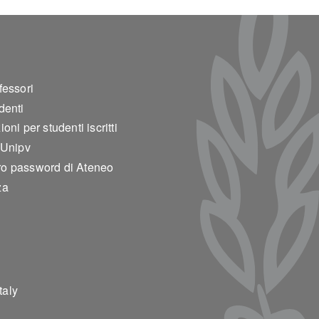
ter 2
fessori
denti
oni per studenti iscritti
 Unipv
o password di Ateneo
za
taly