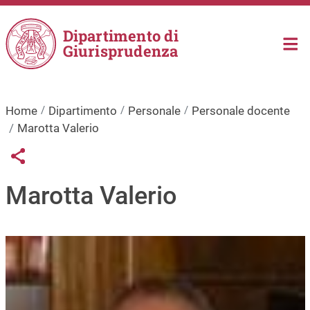
Salta al contenuto principale
Dipartimento di
Giurisprudenza
Home
Dipartimento
Personale
Personale docente
Marotta Valerio
Links condivisione social
Share button
Marotta Valerio
Immagine