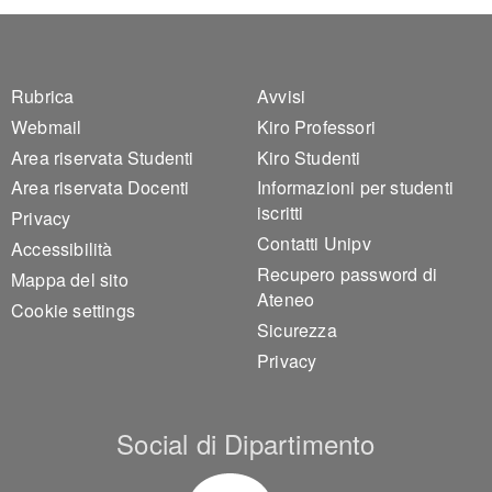
Footer 1
Footer 2
Rubrica
Avvisi
Webmail
Kiro Professori
Area riservata Studenti
Kiro Studenti
Area riservata Docenti
Informazioni per studenti
iscritti
Privacy
Contatti Unipv
Accessibilità
Recupero password di
Mappa del sito
Ateneo
Cookie settings
Sicurezza
Privacy
Social di Dipartimento