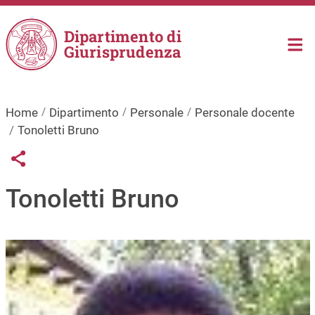
Salta al contenuto principale
Dipartimento di
Giurisprudenza
Home
Dipartimento
Personale
Personale docente
Tonoletti Bruno
Links condivisione social
Share button
Tonoletti Bruno
Immagine