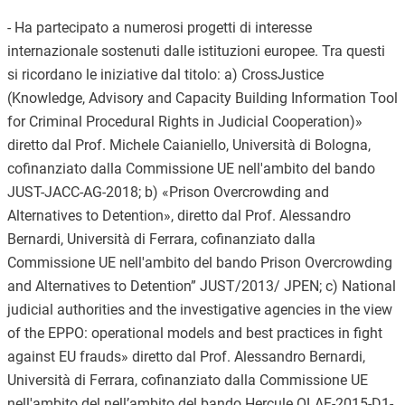
-
Ha partecipato a
numerosi progetti di interesse
internazionale sostenuti dalle istituzioni europee. Tra questi
si ricordano le iniziative dal titolo: a) CrossJustice
(Knowledge, Advisory and Capacity Building Information Tool
for Criminal Procedural Rights in Judicial Cooperation)»
diretto dal Prof. Michele Caianiello, Università di Bologna,
cofinanziato dalla Commissione UE nell'ambito del bando
JUST-JACC-AG-2018; b) «Prison Overcrowding and
Alternatives to Detention», diretto dal Prof. Alessandro
Bernardi, Università di Ferrara, cofinanziato dalla
Commissione UE nell'ambito del bando Prison Overcrowding
and Alternatives to Detention” JUST/2013/ JPEN; c)
National
judicial authorities and the investigative agencies in the view
of the EPPO: operational models and best practices in fight
against EU frauds» diretto dal Prof. Alessandro Bernardi,
Università di Ferrara, cofinanziato dalla Commissione UE
nell'ambito del nell’ambito del bando Hercule OLAF-2015-D1-