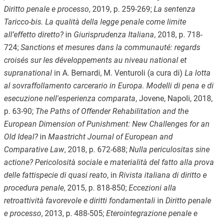
Diritto penale e processo
, 2019, p. 259-269;
La sentenza
Taricco-bis. La qualità della legge penale come limite
all’effetto diretto?
in
Giurisprudenza Italiana
, 2018, p. 718-
724;
Sanctions et mesures dans la communauté: regards
croisés sur les développements au niveau national et
supranational
in A. Bernardi, M. Venturoli (a cura di)
La lotta
al sovraffollamento carcerario in Europa.
Modelli di pena e di
esecuzione nell'esperienza comparata
, Jovene, Napoli, 2018,
p. 63-90;
The Paths of Offender Rehabilitation and the
European Dimension of Punishment: New Challenges for an
Old Ideal?
in
Maastricht Journal of European and
Comparative Law
, 2018, p. 672-688;
Nulla periculositas sine
actione?
Pericolosità sociale e materialità del fatto alla prova
delle fattispecie di quasi reato
, in
Rivista italiana di diritto e
procedura penale
, 2015, p. 818-850;
Eccezioni alla
retroattività favorevole e diritti fondamentali
in
Diritto penale
e processo
, 2013, p. 488-505;
Eterointegrazione penale e