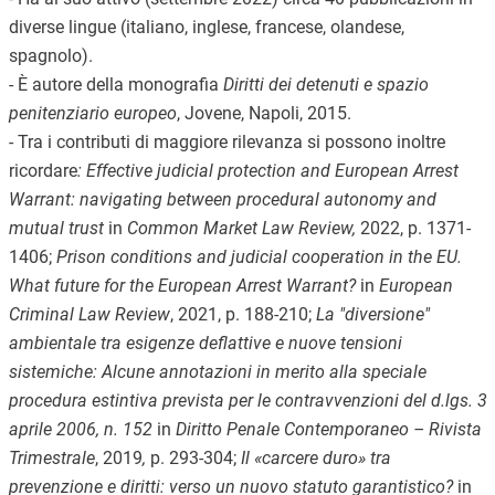
diverse lingue (italiano, inglese, francese, olandese,
spagnolo)
.
- È autore della monografia
Diritti dei detenuti
e
spazio
penitenziario europeo
,
Jovene
,
Napoli
, 201
5
.
- Tra
i
contributi di maggiore rilevanza si possono
inoltre
ricordare
: Effective judicial protection and European Arrest
Warrant: navigating between procedural autonomy and
mutual trust
in
Common Market Law Review,
2022,
p. 1371-
1406;
Prison conditions and judicial cooperation in the EU.
What future for the European Arrest Warrant?
in
European
Criminal Law Review
, 2021, p. 188-210;
La "diversione"
ambientale tra esigenze deflattive e nuove tensioni
sistemiche: Alcune annotazioni in merito alla speciale
procedura estintiva prevista per le contravvenzioni del d.lgs. 3
aprile 2006, n. 152
in
Diritto Penale Contemporaneo – Rivista
Trimestrale
,
2019
,
p. 293-304;
Il «carcere duro» tra
prevenzione e diritti: verso un nuovo statuto garantistico?
in