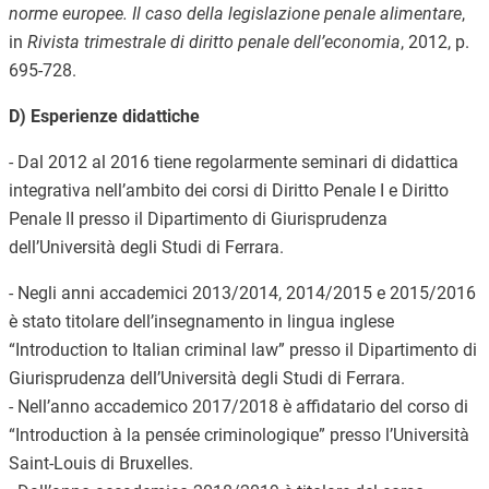
norme europee. Il caso della legislazione penale alimentare
,
in
Rivista trimestrale di diritto penale dell’economia
, 2012, p.
695-728.
D) Esperienze didattiche
- Dal 201
2
al 2016
tiene regolarmente seminari di didattica
integrativa nell’ambito de
i
cors
i
di Diritto Penale
I e Diritto
Penale II
presso il Dipartimento di Giurisprudenza
dell’Università degli Studi di
Ferrara
.
- Negli anni accademici 2013
/
2014, 2014
/
2015 e 2015
/
2016
è stato titolare dell’insegnamento in lingua inglese
“Introduction to Italian criminal law” presso
il Dipartimento di
Giurisprudenza dell’Università degli Studi di
Ferrara
.
-
Ne
ll’anno accademico 201
7
/
2018
è affidatario del
corso di
“Introduction à la pensée criminologique” presso l’Università
Saint-Louis di Bruxelles
.