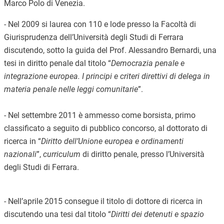
Marco Polo
di
Venezia.
-
Nel
200
9
si laurea con 110 e lode presso la Facoltà di
Giurisprudenza dell’Università degli Studi di
Ferrara
discutendo, sotto la guida
del Prof. Alessandro Bernardi
, una
tesi in diritto penale dal titolo “
Democrazia penale e
integrazione europea. I principi e criteri direttivi di delega in
materia penale nelle leggi comunitarie
”.
- Nel settembre 20
11
è ammesso come borsista, primo
classificato a seguito di pubblico concorso, al dottorato di
ricerca in “
Diritto
dell’Unione europea e ordinamenti
nazionali
”,
curriculum
di diritto penale
,
presso l’Università
degli Studi di
Ferrara
.
- Nel
l’aprile
201
5
consegue il titolo di dottore di ricerca in
discutendo una tesi dal titolo “
Diritti dei detenuti e spazio