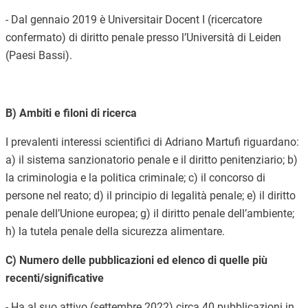
- Dal gennaio 2019 è Universitair Docent I (ricercatore
confermato) di
diritto penale
presso l’Università di Leiden
(Paesi Bassi)
.
B) Ambiti e filoni di ricerca
I prevalenti interessi scientifici di
Adriano Martufi
riguardano:
a)
il sistema sanzionatorio penale e il diritto penitenziario
; b)
la criminologia e la politica criminale; c)
il concorso di
persone nel reato
; d)
il principio di legalità penale
; e) i
l diritto
penale dell’Unione europea
; g)
il diritto penale dell’ambiente
;
h)
la tutela penale della sicurezza alimentare
.
C) Numero delle pubblicazioni ed elenco di quelle più
recenti/significative
- Ha al suo attivo (
settembre 2022
) circa
40
pubblicazioni
in