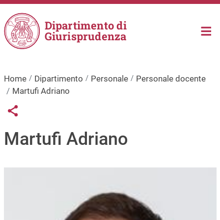
Salta al contenuto principale
Dipartimento di
Giurisprudenza
Home
Dipartimento
Personale
Personale docente
Martufi Adriano
Links condivisione social
Share button
Martufi Adriano
Immagine