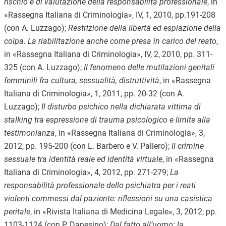
rischio e di valutazione della responsabilità professionale
, in
«Rassegna Italiana di Criminologia», IV, 1, 2010, pp.191-208
(con A. Luzzago);
Restrizione della libertà ed espiazione della
colpa. La riabilitazione anche come presa in carico del reato
,
in «Rassegna Italiana di Criminologia», IV, 2, 2010, pp. 311-
325 (con A. Luzzago);
Il fenomeno delle mutilazioni genitali
femminili fra cultura, sessualità, distruttività
, in «Rassegna
Italiana di Criminologia», 1, 2011, pp. 20-32 (con A.
Luzzago);
Il disturbo psichico nella dichiarata vittima di
stalking tra espressione di trauma psicologico e limite alla
testimonianza
, in «Rassegna Italiana di Criminologia», 3,
2012, pp. 195-200 (con L. Barbero e V. Paliero);
Il crimine
sessuale tra identità reale ed identità virtuale
, in «Rassegna
Italiana di Criminologia», 4, 2012, pp. 271-279;
La
responsabilità professionale dello psichiatra per i reati
violenti commessi dal paziente: riflessioni su una casistica
peritale
, in «Rivista Italiana di Medicina Legale», 3, 2012, pp.
1103-1124 (con P. Danesino);
Dal fatto all’uomo: la