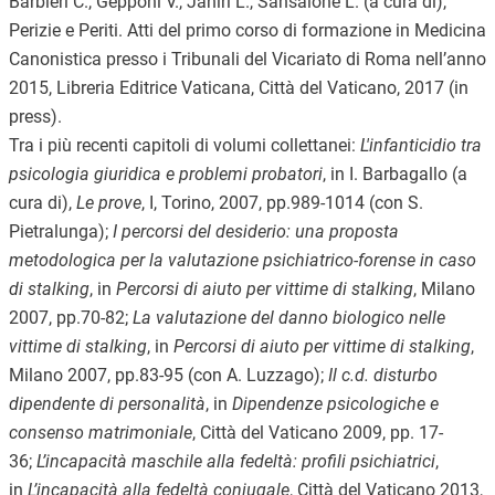
Barbieri C., Gepponi V., Janiri L., Sansalone L. (a cura di),
Perizie e Periti. Atti del primo corso di formazione in Medicina
Canonistica presso i Tribunali del Vicariato di Roma nell’anno
2015, Libreria Editrice Vaticana, Città del Vaticano, 2017 (in
press).
Tra i più recenti capitoli di volumi collettanei:
L'infanticidio tra
psicologia giuridica e problemi probatori
, in I. Barbagallo (a
cura di),
Le prove
, I, Torino, 2007, pp.989-1014 (con S.
Pietralunga);
I percorsi del desiderio: una proposta
metodologica per la valutazione psichiatrico-forense in caso
di stalking
, in
Percorsi di aiuto per vittime di stalking
, Milano
2007, pp.70-82;
La valutazione del danno biologico nelle
vittime di stalking
, in
Percorsi di aiuto per vittime di stalking
,
Milano 2007, pp.83-95 (con A. Luzzago);
Il c.d. disturbo
dipendente di personalità
, in
Dipendenze psicologiche e
consenso matrimoniale
, Città del Vaticano 2009, pp. 17-
36;
L’incapacità maschile alla fedeltà: profili psichiatrici
,
in
L’incapacità alla fedeltà coniugale
, Città del Vaticano 2013,