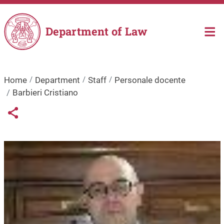
Skip to main content
Department of Law
Home
Department
Staff
Personale docente
Barbieri Cristiano
Links condivisione social
Share button
Image