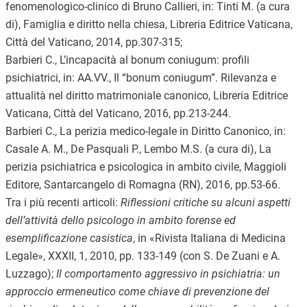
fenomenologico-clinico di Bruno Callieri, in: Tinti M. (a cura
di), Famiglia e diritto nella chiesa, Libreria Editrice Vaticana,
Città del Vaticano, 2014, pp.307-315;
Barbieri C., L’incapacità al bonum coniugum: profili
psichiatrici, in: AA.VV., Il “bonum coniugum”. Rilevanza e
attualità nel diritto matrimoniale canonico, Libreria Editrice
Vaticana, Città del Vaticano, 2016, pp.213-244.
Barbieri C., La perizia medico-legale in Diritto Canonico, in:
Casale A. M., De Pasquali P., Lembo M.S. (a cura di), La
perizia psichiatrica e psicologica in ambito civile, Maggioli
Editore, Santarcangelo di Romagna (RN), 2016, pp.53-66.
Tra i più recenti articoli:
Riflessioni critiche su alcuni aspetti
dell’attività dello psicologo in ambito forense ed
esemplificazione casistica
, in «Rivista Italiana di Medicina
Legale», XXXII, 1, 2010, pp. 133-149 (con S. De Zuani e A.
Luzzago);
Il comportamento aggressivo in psichiatria: un
approccio ermeneutico come chiave di prevenzione del