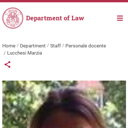
Skip to main content
Department of Law
Home
Department
Staff
Personale docente
Lucchesi Marzia
Links condivisione social
Share button
Image