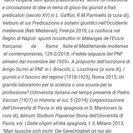
e circolazione di idee in tema di gioco tra giuristi e frati
predicatori (secolo XV) in L. Gaffuri, R.M.Parrinello (a cura di),
Verbum et ius Predicazione e sistemi giuridici nell'Occidente
medievale (Reti Medievali),
Firenze 2018;
La confisca nel
Regno di Napoli: spunti ricostruttivi in Mélanges de l'Eco/e
française de Rame ltalie et Méditerranée modemes
et contemporaines, 129-2/2018; «Fedele seguace del PNF
almeno dal novembre del 1920»
.
A proposito dell'iscrizione di
Arrigo So/mi al PNF in I. Biracchi, L. Loschiavo (a cura di), /
giuristi e il fascino del regime (1918-1925),
Roma 2015
; Un
grande laboratorio per la scienza o una scuola per la
professione? L'Università italiana nel tempo presente di Pietro
Vaccari (1927) in Historia et ius, 5 (2014); L'organizzazione
dell'Università di Pavia in età spagnola in D. Mantovani (a
cura di), Almum Studium Papiense Storia dell'Università di
Pavia, voi. I Dalle origini all'età spagnola, t. Il
, Milano 2013
;
"Man tausche sich nicht: Die Gerechtigkeit ist nur ein