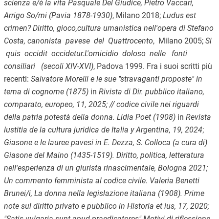
scienza e/è la vita Pasquale Del Giudice, Pietro Vaccari,
Arrigo So/mi (Pavia 1878-1930)
, Milano 2018;
Ludus est
crimen? Diritto, gioco,cultura umanistica nell'opera di Stefano
Costa, canonista pavese del Quattrocento
, Milano 2005;
Si
quis occidit occidetur.L'omicidio doloso nelle fonti
consiliari (secoli XIV-XVI)
, Padova 1999. Fra i suoi scritti più
recenti:
Salvatore Morelli e le sue "stravaganti proposte" in
tema di cognome (1875)
in
Rivista di Dir. pubblico italiano,
comparato, europeo, 11, 2025; // codice civile nei riguardi
della patria potestà della donna. Lidia Poet (1908)
in
Revista
lustitia de la cultura juridica de Italia y Argentina, 19, 2024
;
Giasone e le lauree pavesi in E. Dezza, S. Colloca (a cura di)
Giasone del Maino (1435-1519). Diritto, politica, letteratura
nell'esperienza di un giurista rinascimentale, Bologna 2021;
Un commento femminista al codice civile. Valeria Benetti
Brunei/i, La donna nella legislazione italiana (1908). Prime
note sul diritto privato e pubblico in Historia et ius, 17, 2020;
"Satis vulgaria sunt apud praedicatores" Motivi di riflessione