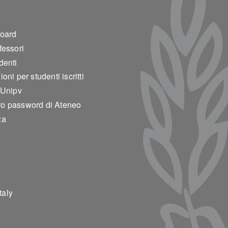
ter 2
board
fessori
denti
oni per studenti iscritti
 Unipv
o password di Ateneo
za
taly