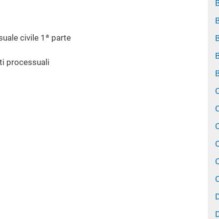
suale civile 1ª parte
B
tti processuali
B
C
C
D