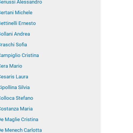
Benussi Alessandro
Bertani Michele
ettinelli Ernesto
Bollani Andrea
raschi Sofia
ampiglio Cristina
Cera Mario
Cesaris Laura
ipollina Silvia
Colloca Stefano
Costanza Maria
e Maglie Cristina
De Menech Carlotta