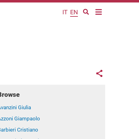
IT
EN
Links con
Share button
Browse
vanzini Giulia
Azzoni Giampaolo
arbieri Cristiano