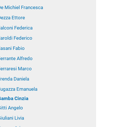
De Michiel Francesca
Dezza Ettore
alconi Federica
aroldi Federico
Fasani Fabio
errante Alfredo
Ferraresi Marco
Frenda Daniela
Fugazza Emanuela
Gamba Cinzia
itti Angelo
iuliani Livia