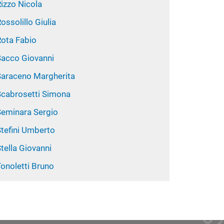
izzo Nicola
ossolillo Giulia
Rota Fabio
Sacco Giovanni
Saraceno Margherita
Scabrosetti Simona
Seminara Sergio
Stefini Umberto
tella Giovanni
onoletti Bruno