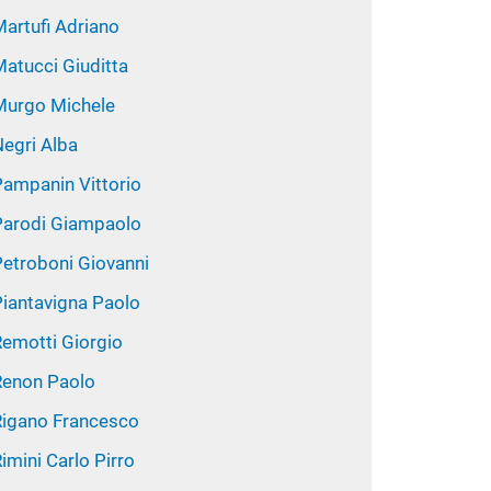
Martufi Adriano
Matucci Giuditta
Murgo Michele
Negri Alba
Pampanin Vittorio
Parodi Giampaolo
Petroboni Giovanni
Piantavigna Paolo
Remotti Giorgio
Renon Paolo
Rigano Francesco
imini Carlo Pirro