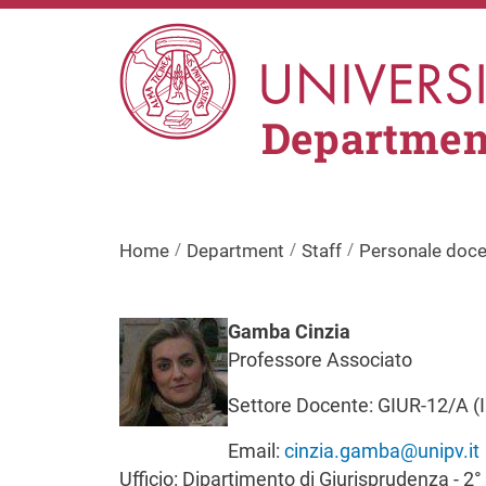
Skip to main content
Departmen
Home
Department
Staff
Personale doce
Image
Gamba Cinzia
Professore Associato
Settore Docente: GIUR-12/A (IU
Email:
cinzia.gamba@unipv.it
Ufficio: Dipartimento di Giurisprudenza - 2°