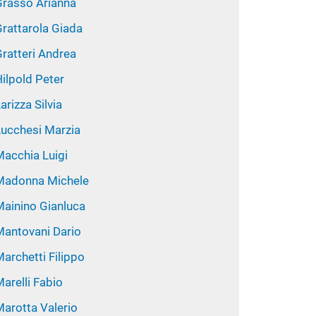
Grasso Arianna
Grattarola Giada
ratteri Andrea
ilpold Peter
arizza Silvia
Lucchesi Marzia
Macchia Luigi
Madonna Michele
Mainino Gianluca
Mantovani Dario
archetti Filippo
arelli Fabio
Marotta Valerio