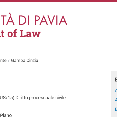
t of Law
nte
Gamba Cinzia
A
S/15) Diritto processuale civile
B
 Piano