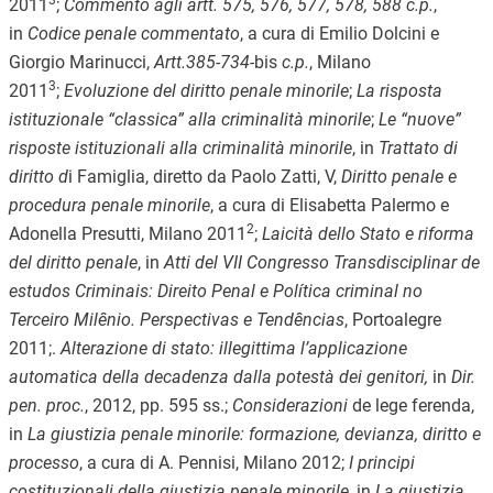
2011
;
Commento agli artt. 575, 576, 577, 578, 588 c.p.
,
in
Codice penale commentato
, a cura di Emilio Dolcini e
Giorgio Marinucci,
Artt.385-734-
bis
c.p.
, Milano
3
2011
;
Evoluzione del diritto penale minorile
;
La risposta
istituzionale “classica” alla criminalità minorile
;
Le “nuove”
risposte istituzionali alla criminalità minorile
, in
Trattato di
diritto d
i Famiglia, diretto da Paolo Zatti, V,
Diritto penale e
procedura penale minorile
, a cura di Elisabetta Palermo e
2
Adonella Presutti, Milano 2011
;
Laicità dello Stato e riforma
del diritto penale
, in
Atti del VII Congresso Transdisciplinar de
estudos Criminais: Direito Penal e Política criminal no
Terceiro Milênio. Perspectivas e Tendências
, Portoalegre
2011;
.
Alterazione di stato: illegittima l’applicazione
automatica della decadenza dalla potestà dei genitori,
in
Dir.
pen. proc.
, 2012,
pp.
595 ss.;
Considerazioni
de lege ferenda,
in
La giustizia penale minorile: formazione, devianza, diritto e
processo
, a cura di A. Pennisi, Milano 2012;
I principi
costituzionali della giustizia penale minorile
, in
La giustizia