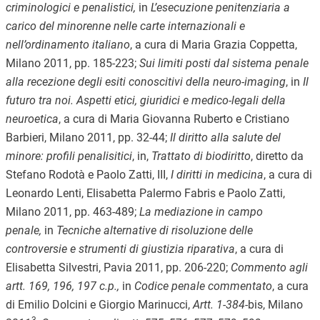
criminologici e penalistici,
in
L’esecuzione penitenziaria a
carico del minorenne nelle carte internazionali e
nell’ordinamento italiano
, a cura di Maria Grazia Coppetta,
Milano 2011, pp. 185-223;
Sui limiti posti dal sistema penale
alla recezione degli esiti conoscitivi della neuro-imaging
, in
Il
futuro tra noi. Aspetti etici, giuridici e medico-legali della
neuroetica
, a cura di Maria Giovanna Ruberto e Cristiano
Barbieri, Milano 2011, pp. 32-44;
Il diritto alla salute del
minore: profili penalisitici
, in,
Trattato di biodiritto
, diretto da
Stefano Rodotà e Paolo Zatti, III,
I diritti in medicina
, a cura di
Leonardo Lenti, Elisabetta Palermo Fabris e Paolo Zatti,
Milano 2011, pp. 463-489;
La mediazione in campo
penale,
in
Tecniche alternative di risoluzione delle
controversie e strumenti di giustizia riparativa
, a cura di
Elisabetta Silvestri, Pavia 2011, pp. 206-220;
Commento agli
artt. 169, 196, 197 c.p.,
in
Codice penale commentato
, a cura
di Emilio Dolcini e Giorgio Marinucci,
Artt. 1-384-
bis, Milano
3