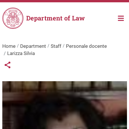
Skip to main content
Department of Law
Home
Department
Staff
Personale docente
Larizza Silvia
Links condivisione social
Share button
Image