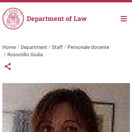
Skip to main content
Department of Law
Home
Department
Staff
Personale docente
Rossolillo Giulia
Links condivisione social
Share button
Image