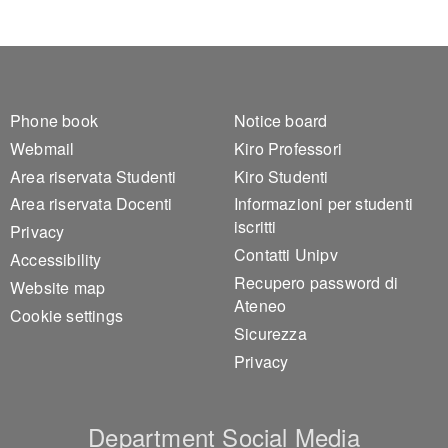
Footer 1
Footer 2
Phone book
Notice board
Webmail
Kiro Professori
Area riservata Studenti
Kiro Studenti
Area riservata Docenti
Informazioni per studenti
iscritti
Privacy
Contatti Unipv
Accessibility
Recupero password di
Website map
Ateneo
Cookie settings
Sicurezza
Privacy
Department Social Media